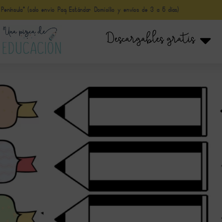
nínsula* (solo envio Paq Estándar Domicilio y envíos de 3 a 5 días)
Descargables gratis