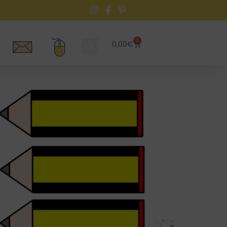
0
0,00
€