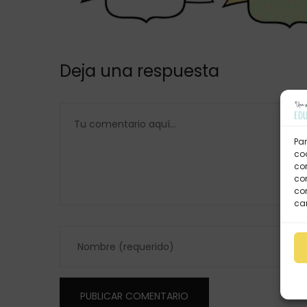
Deja una respuesta
Par
coo
co
com
con
car