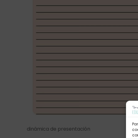
Par
dinámica de presentación
coo
co