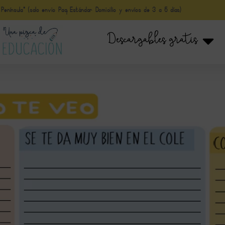
nínsula* (solo envio Paq Estándar Domicilio y envíos de 3 a 5 días)
Descargables gratis