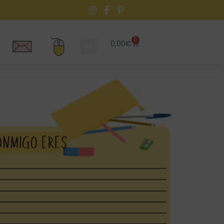
0
0,00
€