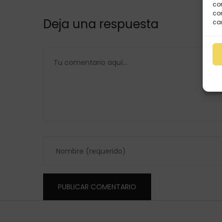
com
con
Deja una respuesta
car