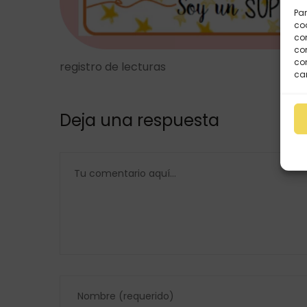
Par
coo
co
com
con
registro de lecturas
car
Deja una respuesta