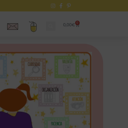
0
0,00
€