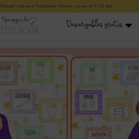
nínsula* (solo envio Paq Estándar Domicilio y envíos de 3 a 5 días)
Descargables gratis