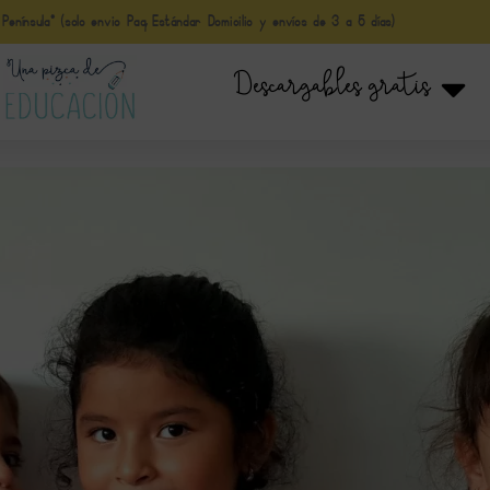
nínsula* (solo envio Paq Estándar Domicilio y envíos de 3 a 5 días)
Descargables gratis