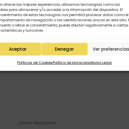
a ofrecer las mejores experiencias, utilizamos tecnologías como las
kies para almacenar y/o acceder a la información del dispositivo. El
nsentimiento de estas tecnologías nos permitirá procesar datos como el
portamiento de navegación o las identificaciones únicas en este sitio.
sentir o retirar el consentimiento, puede afectar negativamente a ciertas
o y la igualdad desde el aula
acterísticas y funciones.
Aceptar
Denegar
Ver preferencia
Políticas de Cookies
Política de privacidad
Aviso Legal