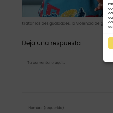
Par
coo
co
com
con
tratar las desigualdades, la violencia de géner
car
Deja una respuesta