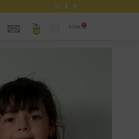
0
0,00
€