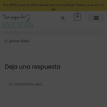
Envío GRATIS a partir de 50€ en Península* (solo envio Paq Estándar Domicilio y envíos de 3 a 5
días)
0
El piano Bàsic
Deja una respuesta