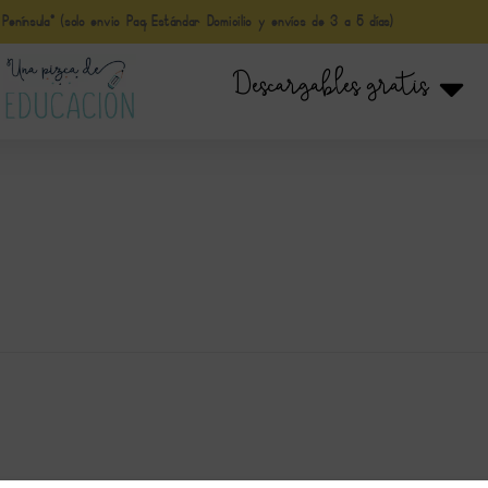
nínsula* (solo envio Paq Estándar Domicilio y envíos de 3 a 5 días)
Descargables gratis