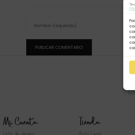
Par
coo
co
com
con
car
Mi Cuenta
Tienda
Lista de deseos
Aviso Legal