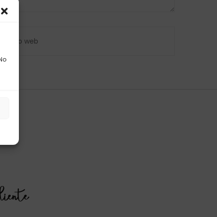
 No
s
liente