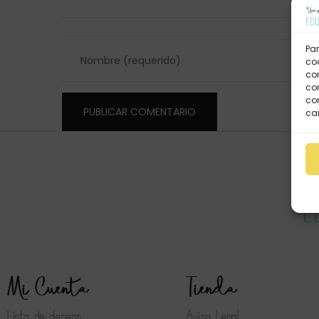
Par
coo
co
com
con
car
Mi Cuenta
Tienda
Lista de deseos
Aviso Legal