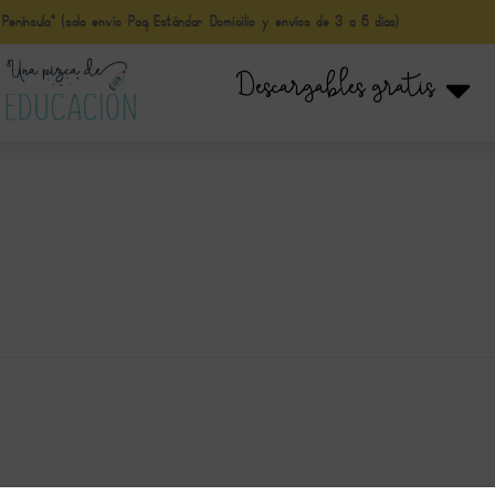
nínsula* (solo envio Paq Estándar Domicilio y envíos de 3 a 5 días)
Descargables gratis