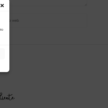
 No
s
liente