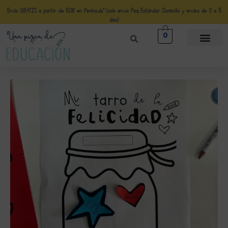
Envío GRATIS a partir de 50€ en Península* (solo envio Paq Estándar Domicilio y envíos de 3 a 5
días)
0