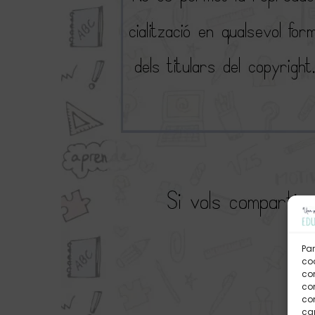
Par
coo
co
com
con
car