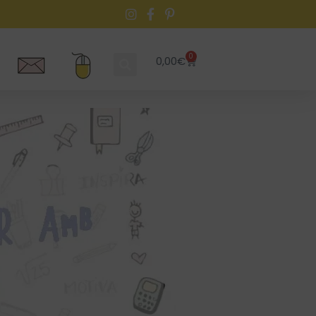
0
0,00
€