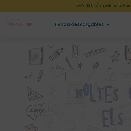
Envío GRATIS a partir de 50€ en Pe
Tienda
tienda descargables