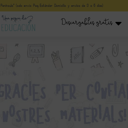
nínsula* (solo envio Paq Estándar Domicilio y envíos de 3 a 5 días)
Descargables gratis