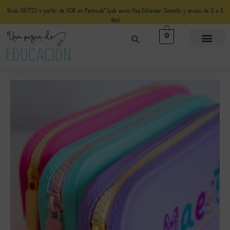
Envío GRATIS a partir de 50€ en Península* (solo envio Paq Estándar Domicilio y envíos de 3 a 5
días)
0