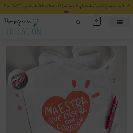
Envío GRATIS a partir de 50€ en Península* (solo envio Paq Estándar Domicilio y envíos de 3 a 5
días)
0