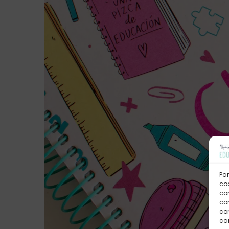
Par
coo
co
com
con
car