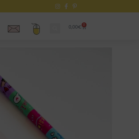
0
0,00
€