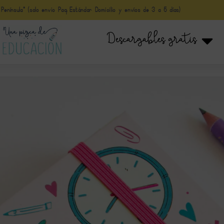
nínsula* (solo envio Paq Estándar Domicilio y envíos de 3 a 5 días)
Descargables gratis