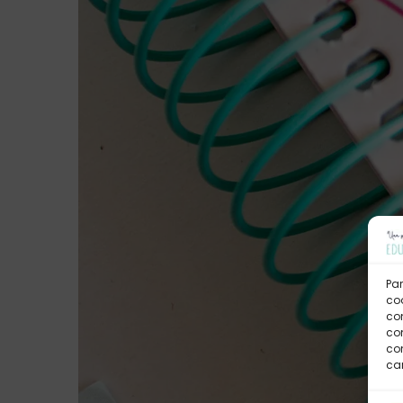
Par
coo
co
com
con
car