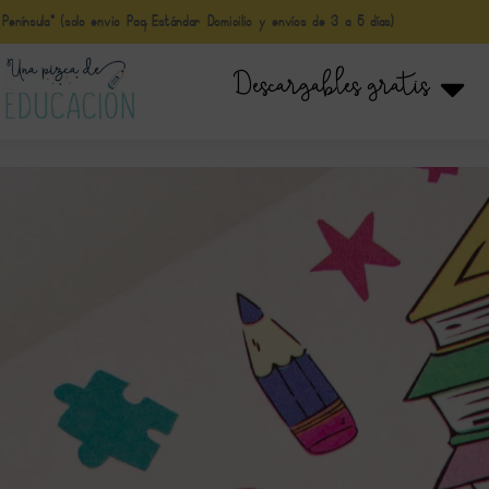
nínsula* (solo envio Paq Estándar Domicilio y envíos de 3 a 5 días)
Descargables gratis