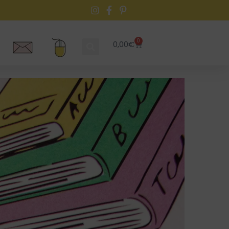
0
0,00
€