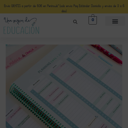
Envío GRATIS a partir de 50€ en Península* (solo envio Paq Estándar Domicilio y envíos de 3 a 5
días)
0