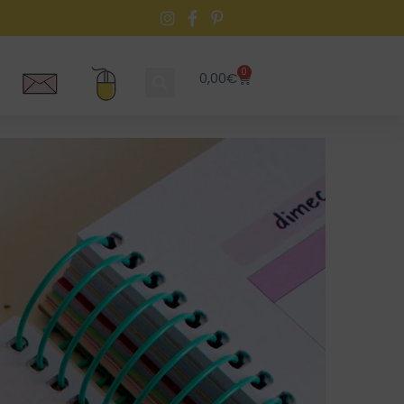
0
0,00
€