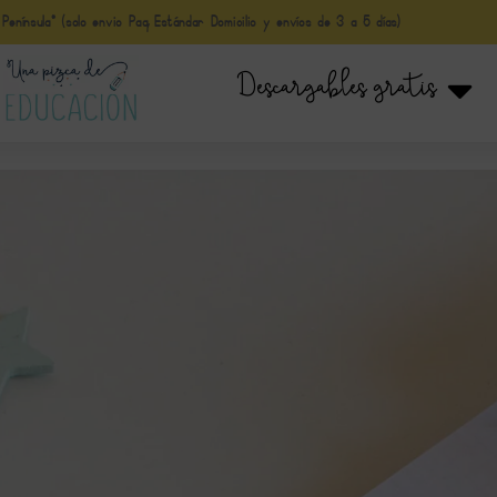
nínsula* (solo envio Paq Estándar Domicilio y envíos de 3 a 5 días)
Descargables gratis