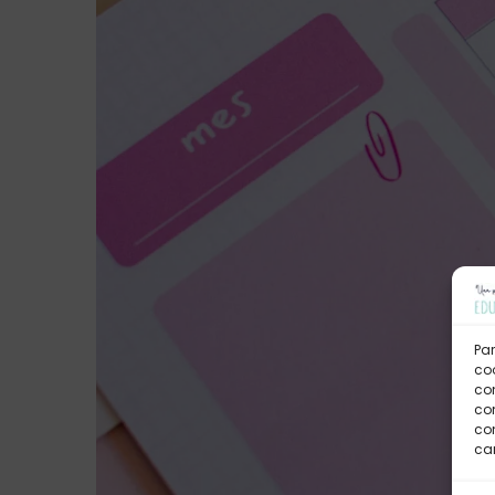
Par
coo
co
com
con
car