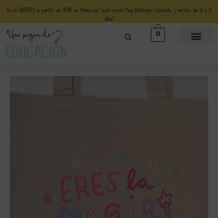
Envío GRATIS a partir de 50€ en Península* (solo envio Paq Estándar Domicilio y envíos de 3 a 5
días)
0