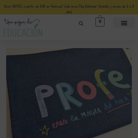
Envío GRATIS a partir de 50€ en Península* (solo envio Paq Estándar Domicilio y envíos de 3 a 5
días)
0