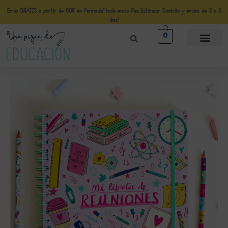
Envío GRATIS a partir de 50€ en Península* (solo envio Paq Estándar Domicilio y envíos de 3 a 5
días)
0