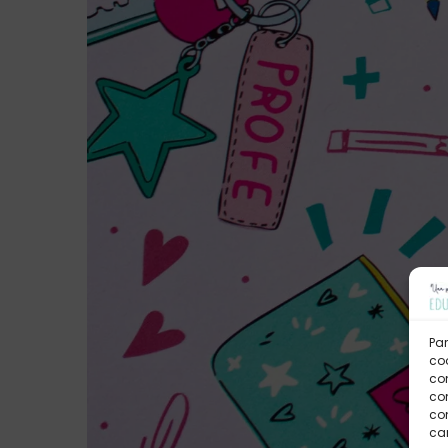
Par
coo
co
com
con
car