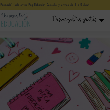
nínsula* (solo envio Paq Estándar Domicilio y envíos de 3 a 5 días)
Descargables gratis