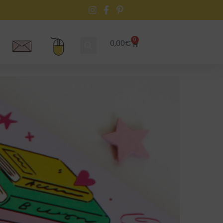
0
0,00
€