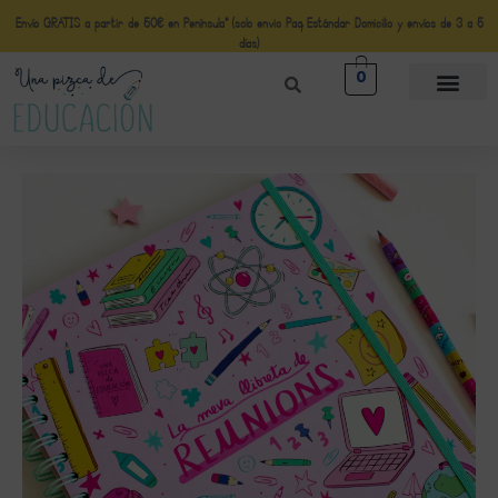
Envío GRATIS a partir de 50€ en Península* (solo envio Paq Estándar Domicilio y envíos de 3 a 5
días)
0