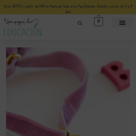
Envío GRATIS a partir de 50€ en Península* (solo envio Paq Estándar Domicilio y envíos de 3 a 5
días)
0