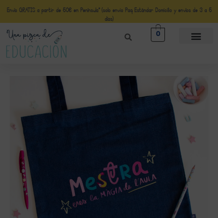
Envío GRATIS a partir de 50€ en Península* (solo envio Paq Estándar Domicilio y envíos de 3 a 5
días)
0