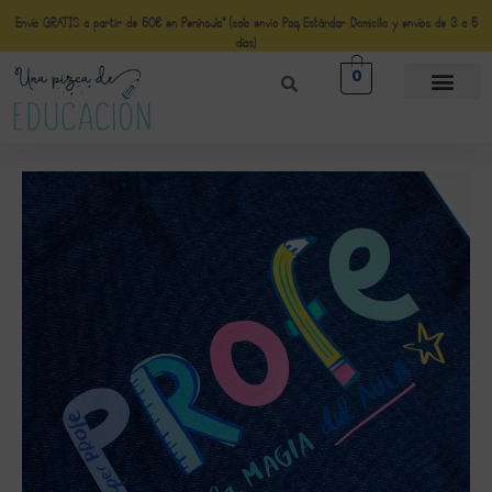
Envío GRATIS a partir de 50€ en Península* (solo envio Paq Estándar Domicilio y envíos de 3 a 5
días)
0