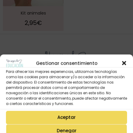
Kit animales
2,95
€
Gestionar consentimiento
Para ofrecer las mejores experiencias, utilizamos tecnologías
como las cookies para almacenar y/o acceder a la información
del dispositivo. El consentimiento de estas tecnologías nos
permitirá procesar datos como el comportamiento de
Mi Cuenta
navegación o las identificaciones únicas en este sitio. No
consentir o retirar el consentimiento, puede afectar negativamente
Lista de deseos
a ciertas características y funciones.
Mi Perfil
Aceptar
Descargas
Estado de mi pedido
Denegar