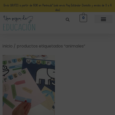
Envío GRATIS a partir de 50€ en Península* (solo envio Paq Estándar Domicilio y envíos de 3 a 5
días)
0
inicio
/ productos etiquetados “animales”