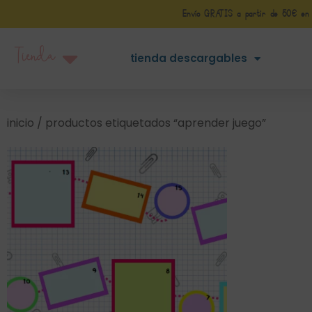
Envío GRATIS a partir de 50€ en Pe
Tienda
tienda descargables
inicio
/ productos etiquetados “aprender juego”