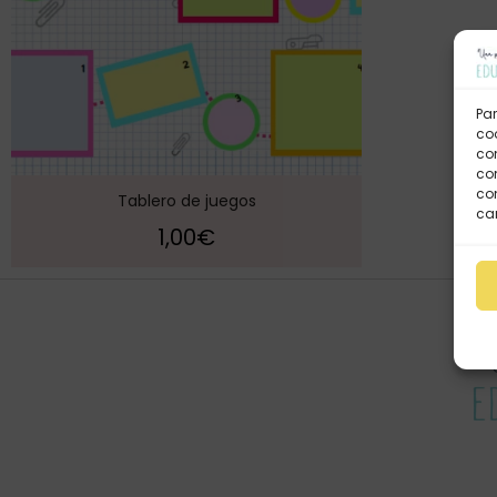
Par
coo
co
com
con
Tablero de juegos
car
1,00
€