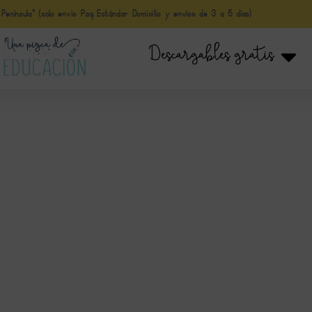
nínsula* (solo envio Paq Estándar Domicilio y envíos de 3 a 5 días)
Descargables gratis