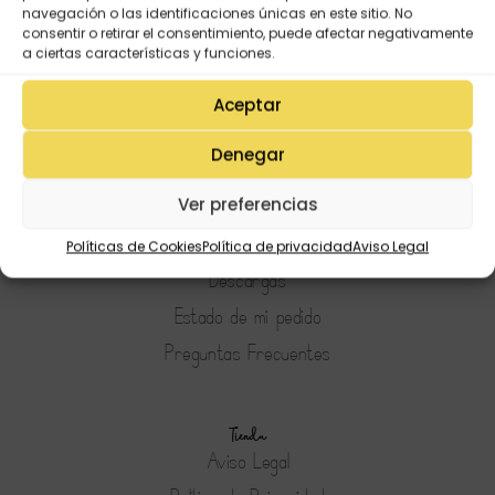
navegación o las identificaciones únicas en este sitio. No
consentir o retirar el consentimiento, puede afectar negativamente
a ciertas características y funciones.
Aceptar
Denegar
Mi Cuenta
Lista de deseos
Ver preferencias
Mi Perfil
Políticas de Cookies
Política de privacidad
Aviso Legal
Descargas
Estado de mi pedido
Preguntas Frecuentes
Tienda
Aviso Legal