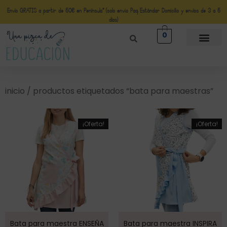
Envío GRATIS a partir de 50€ en Península* (solo envio Paq Estándar Domicilio y envíos de 3 a 5
días)
0
inicio
/ productos etiquetados “bata para maestras”
¡Oferta!
¡Oferta!
Bata para maestra ENSEÑA
Bata para maestra INSPIRA