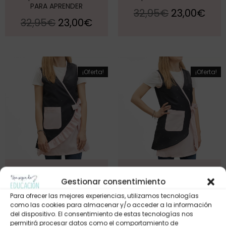
PARA APRENDER
32,95
€
23,00
€
32,95
€
23,00
€
¡Oferta!
¡Oferta!
Bata PROFE con volante
Bata PROFE sin volante
Gestionar consentimiento
32,95
€
23,00
€
32,95
€
23,00
€
Para ofrecer las mejores experiencias, utilizamos tecnologías
como las cookies para almacenar y/o acceder a la información
del dispositivo. El consentimiento de estas tecnologías nos
permitirá procesar datos como el comportamiento de