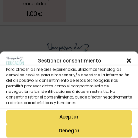
manualidad
1,00
€
Gestionar consentimiento
Para ofrecer las mejores experiencias, utilizamos tecnologías
como las cookies para almacenar y/o acceder a la información
del dispositivo. El consentimiento de estas tecnologías nos
permitirá procesar datos como el comportamiento de
Mi Cuenta
navegación o las identificaciones únicas en este sitio. No
Lista de deseos
consentir o retirar el consentimiento, puede afectar negativamente
a ciertas características y funciones.
Mi Perfil
Descargas
Aceptar
Estado de mi pedido
Denegar
Preguntas Frecuentes