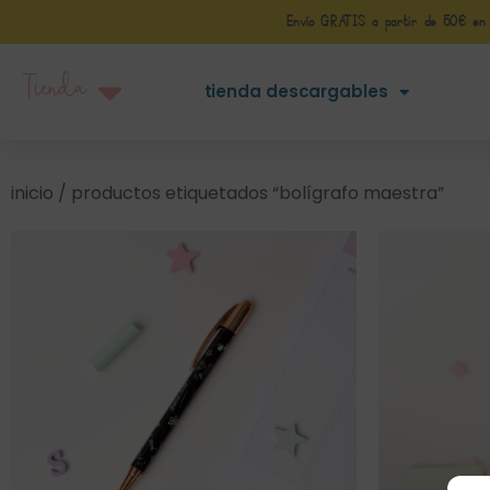
Envío GRATIS a partir de 50€ en Pe
Tienda
tienda descargables
inicio
/ productos etiquetados “bolígrafo maestra”