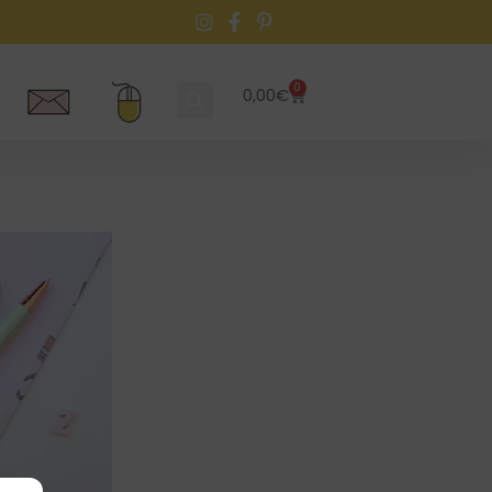
0
0,00
€