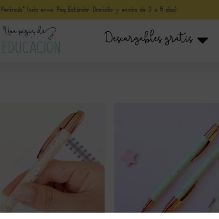
nínsula* (solo envio Paq Estándar Domicilio y envíos de 3 a 5 días)
Descargables gratis