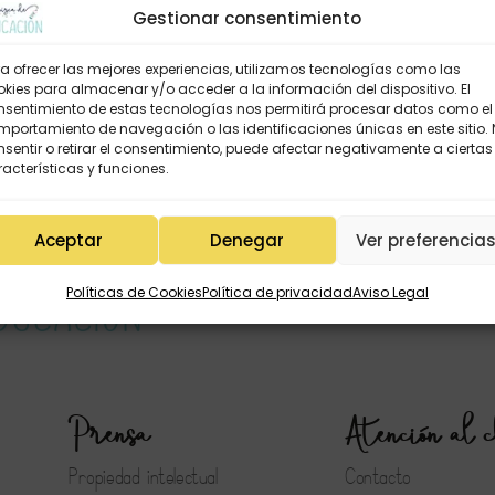
Gestionar consentimiento
a ofrecer las mejores experiencias, utilizamos tecnologías como las
kies para almacenar y/o acceder a la información del dispositivo. El
nsentimiento de estas tecnologías nos permitirá procesar datos como el
 CORAZÓN DE MAESTRA (rosa)
Bolígrafo Corazón de mae
portamiento de navegación o las identificaciones únicas en este sitio.
3,50
€
3,50
€
sentir o retirar el consentimiento, puede afectar negativamente a ciertas
acterísticas y funciones.
Aceptar
Denegar
Ver preferencia
Políticas de Cookies
Política de privacidad
Aviso Legal
Prensa
Atención al c
Propiedad intelectual
Contacto