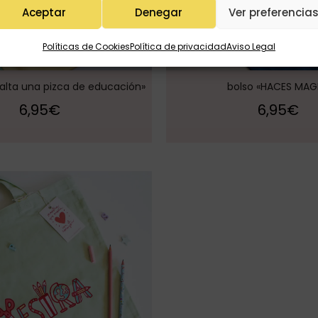
Aceptar
Denegar
Ver preferencia
Políticas de Cookies
Política de privacidad
Aviso Legal
falta una pizca de educación»
bolso «HACES MAG
6,95
€
6,95
€