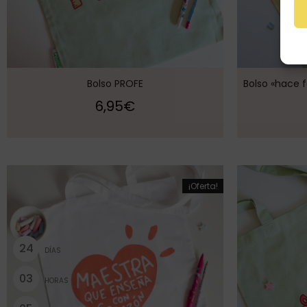
Bolso PROFE
Bolso «hace 
6,95
€
¡Oferta!
2
4
DÍAS
0
3
HORAS