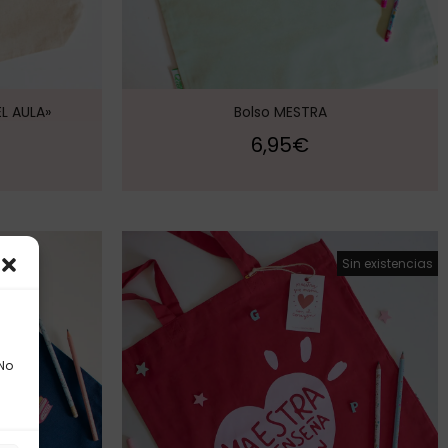
EL AULA»
Bolso MESTRA
6,95
€
Sin existencias
 No