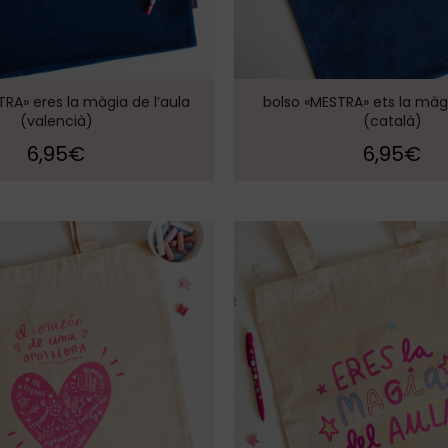
RA» eres la màgia de l’aula
bolso «MESTRA» ets la màgi
(valencià)
(català)
6,95
€
6,95
€