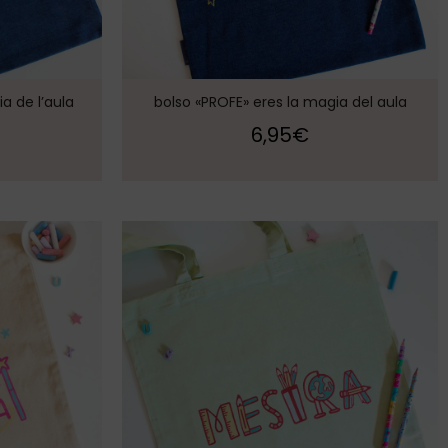
a de l’aula
bolso «PROFE» eres la magia del aula
6,95
€