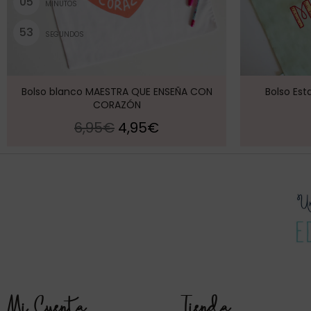
0
5
MINUTOS
5
2
SEGUNDOS
Bolso blanco MAESTRA QUE ENSEÑA CON
Bolso Es
CORAZÓN
6,95
€
4,95
€
Mi Cuenta
Tienda