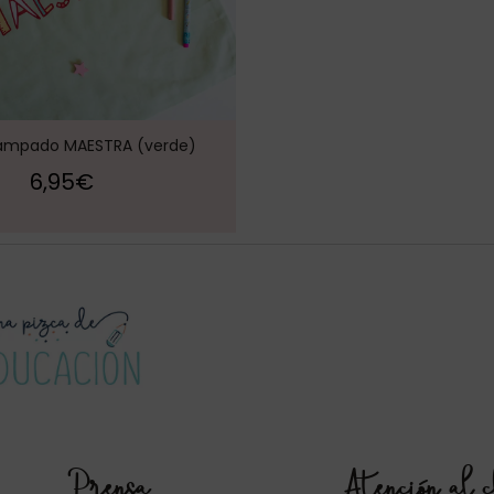
tampado MAESTRA (verde)
6,95
€
Prensa
Atención al c