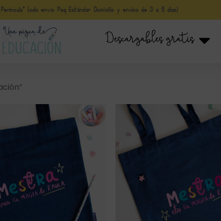
nínsula* (solo envio Paq Estándar Domicilio y envíos de 3 a 5 días)
Descargables gratis
ación”