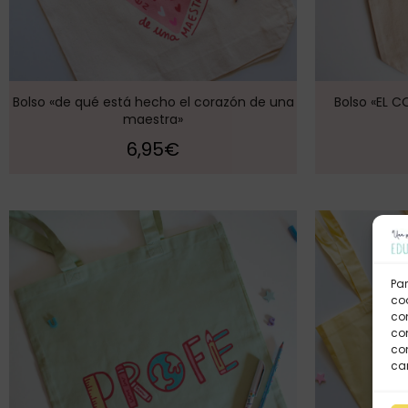
Bolso «de qué está hecho el corazón de una
Bolso «EL 
maestra»
6,95
€
Par
coo
co
com
con
car