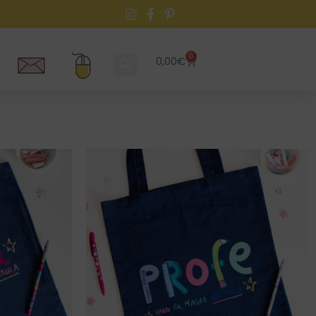
0
0,00
€