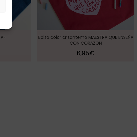
s
IA»
Bolso color crisantemo MAESTRA QUE ENSEÑA
CON CORAZÓN
6,95
€