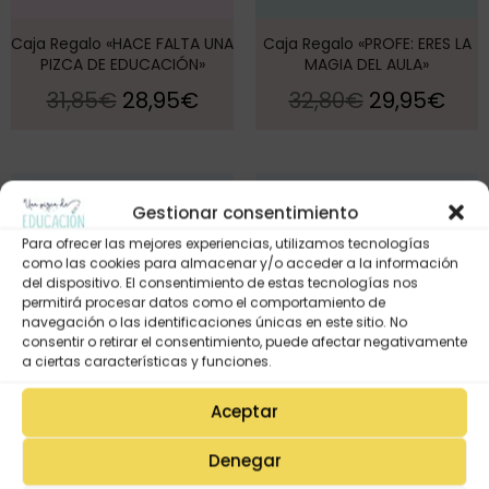
Caja Regalo «HACE FALTA UNA
Caja Regalo «PROFE: ERES LA
PIZCA DE EDUCACIÓN»
MAGIA DEL AULA»
31,85
€
28,95
€
32,80
€
29,95
€
¡Oferta!
¡Oferta!
Gestionar consentimiento
Para ofrecer las mejores experiencias, utilizamos tecnologías
como las cookies para almacenar y/o acceder a la información
del dispositivo. El consentimiento de estas tecnologías nos
permitirá procesar datos como el comportamiento de
navegación o las identificaciones únicas en este sitio. No
consentir o retirar el consentimiento, puede afectar negativamente
a ciertas características y funciones.
Aceptar
Denegar
Caja Regalo «MAESTRA, ERES
Caja «PROFE, ¡eres lo más!