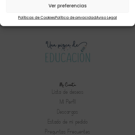
LA MAGIA DEL AULA»
32,70
€
27,00
€
Ver preferencias
22,50
€
19,95
€
Políticas de Cookies
Política de privacidad
Aviso Legal
Mi Cuenta
Lista de deseos
Mi Perfil
Descargas
Estado de mi pedido
Preguntas Frecuentes