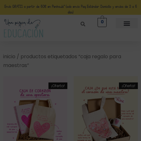
Envío GRATIS a partir de 50€ en Península* (solo envio Paq Estándar Domicilio y envíos de 3 a 5
días)
0
inicio
/ productos etiquetados “caja regalo para
maestras”
¡Oferta!
¡Oferta!