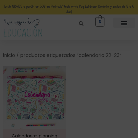
Envío GRATIS a partir de 50€ en Península* (solo envio Paq Estándar Domicilio y envíos de 3 a 5
días)
0
inicio
/ productos etiquetados “calendario 22-23”
Calendario- planning