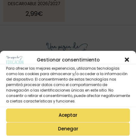
DESCARGABLE 2026/2027
2,99
€
Gestionar consentimiento
Para ofrecer las mejores experiencias, utilizamos tecnologías
como las cookies para almacenar y/o acceder a la información
del dispositivo. El consentimiento de estas tecnologías nos
permitirá procesar datos como el comportamiento de
Mi Cuenta
navegación o las identificaciones únicas en este sitio. No
Lista de deseos
consentir o retirar el consentimiento, puede afectar negativamente
a ciertas características y funciones.
Mi Perfil
Descargas
Aceptar
Estado de mi pedido
Denegar
Preguntas Frecuentes