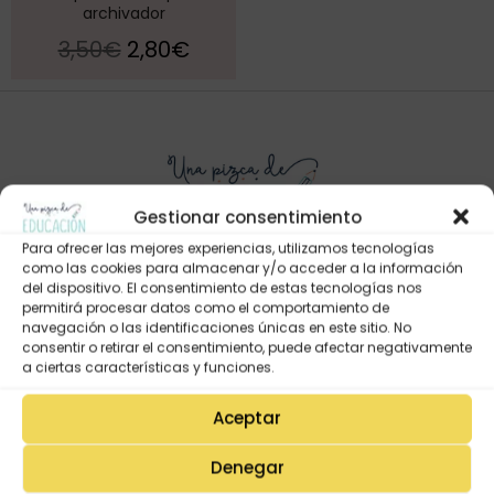
archivador
3,50
€
2,80
€
Gestionar consentimiento
Para ofrecer las mejores experiencias, utilizamos tecnologías
como las cookies para almacenar y/o acceder a la información
del dispositivo. El consentimiento de estas tecnologías nos
permitirá procesar datos como el comportamiento de
Mi Cuenta
navegación o las identificaciones únicas en este sitio. No
Lista de deseos
consentir o retirar el consentimiento, puede afectar negativamente
a ciertas características y funciones.
Mi Perfil
Descargas
Aceptar
Estado de mi pedido
Denegar
Preguntas Frecuentes