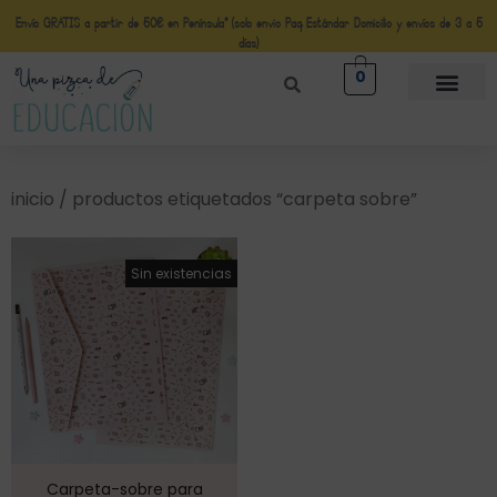
Envío GRATIS a partir de 50€ en Península* (solo envio Paq Estándar Domicilio y envíos de 3 a 5
días)
0
inicio
/ productos etiquetados “carpeta sobre”
¡Oferta!
Sin existencias
Carpeta-sobre para