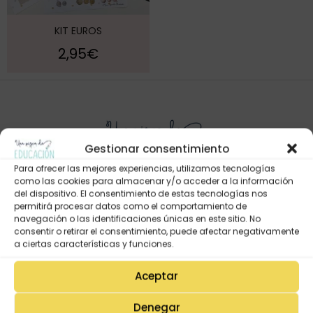
KIT EUROS
2,95
€
Gestionar consentimiento
Para ofrecer las mejores experiencias, utilizamos tecnologías
como las cookies para almacenar y/o acceder a la información
del dispositivo. El consentimiento de estas tecnologías nos
permitirá procesar datos como el comportamiento de
Mi Cuenta
navegación o las identificaciones únicas en este sitio. No
consentir o retirar el consentimiento, puede afectar negativamente
Lista de deseos
a ciertas características y funciones.
Mi Perfil
Aceptar
Descargas
Estado de mi pedido
Denegar