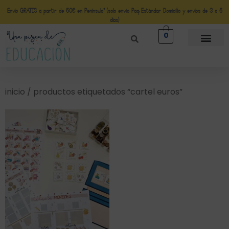
Envío GRATIS a partir de 50€ en Península* (solo envio Paq Estándar Domicilio y envíos de 3 a 5
días)
0
inicio
/ productos etiquetados “cartel euros”