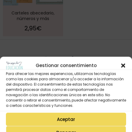
Carteles abecedario,
números y más
2,95
€
Gestionar consentimiento
Para ofrecer las mejores experiencias, utilizamos tecnologías
como las cookies para almacenar y/o acceder a la información
del dispositivo. El consentimiento de estas tecnologías nos
permitirá procesar datos como el comportamiento de
navegación o las identificaciones únicas en este sitio. No
Mi Cuenta
consentir o retirar el consentimiento, puede afectar negativamente
Lista de deseos
a ciertas características y funciones.
Mi Perfil
Aceptar
Descargas