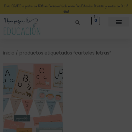
Envío GRATIS a partir de 50€ en Península* (solo envio Paq Estándar Domicilio y envíos de 3 a 5
días)
0
inicio
/ productos etiquetados “carteles letras”