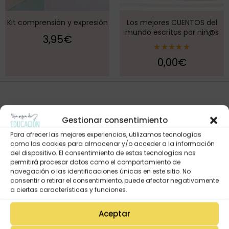
Kit comprensión y expresión
Los mejores CUENTOS del
mundo escritos por niñ@s
3,95
€
Valorado
0,00
€
con
5.00
de 5
Gestionar consentimiento
Para ofrecer las mejores experiencias, utilizamos tecnologías
como las cookies para almacenar y/o acceder a la información
del dispositivo. El consentimiento de estas tecnologías nos
permitirá procesar datos como el comportamiento de
navegación o las identificaciones únicas en este sitio. No
consentir o retirar el consentimiento, puede afectar negativamente
Mi Cuenta
a ciertas características y funciones.
Lista de deseos
Mi Perfil
Aceptar