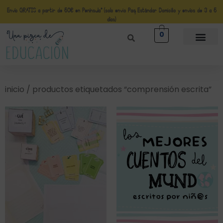
Envío GRATIS a partir de 50€ en Península* (solo envio Paq Estándar Domicilio y envíos de 3 a 5
días)
0
inicio
/ productos etiquetados “comprensión escrita”