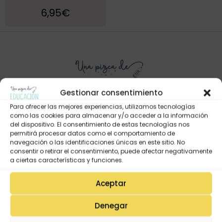
6,95
€
Gestionar consentimiento
Para ofrecer las mejores experiencias, utilizamos tecnologías
como las cookies para almacenar y/o acceder a la información
del dispositivo. El consentimiento de estas tecnologías nos
Mi Cuenta
permitirá procesar datos como el comportamiento de
Lista de deseos
navegación o las identificaciones únicas en este sitio. No
consentir o retirar el consentimiento, puede afectar negativamente
Mi Perfil
a ciertas características y funciones.
Descargas
Aceptar
Estado de mi pedido
Denegar
Preguntas Frecuentes