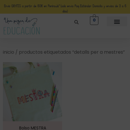
Envío GRATIS a partir de 50€ en Península* (solo envio Paq Estándar Domicilio y envíos de 3 a 5
días)
0
inicio
/ productos etiquetados “detalls per a mestres”
Bolso MESTRA