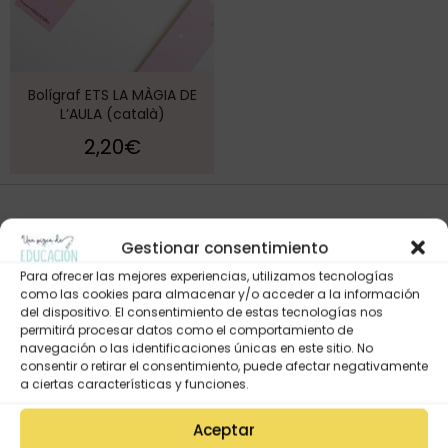
Bolígraf ETS LA MÀGIA DE
L’AULA (català)
2,20
€
Gestionar consentimiento
Para ofrecer las mejores experiencias, utilizamos tecnologías
como las cookies para almacenar y/o acceder a la información
del dispositivo. El consentimiento de estas tecnologías nos
permitirá procesar datos como el comportamiento de
navegación o las identificaciones únicas en este sitio. No
consentir o retirar el consentimiento, puede afectar negativamente
Mi Cuenta
a ciertas características y funciones.
Lista de deseos
Aceptar
Mi Perfil