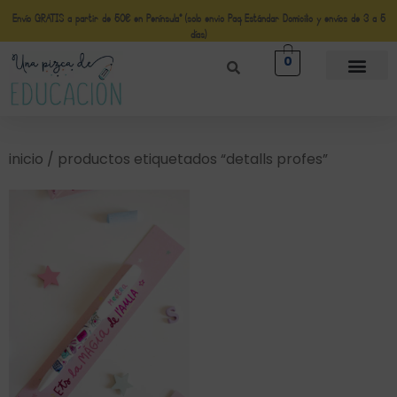
Envío GRATIS a partir de 50€ en Península* (solo envio Paq Estándar Domicilio y envíos de 3 a 5
días)
0
inicio
/ productos etiquetados “detalls profes”