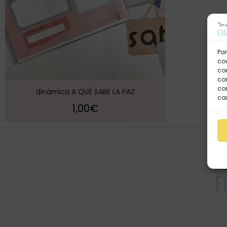
Par
coo
co
com
con
dinámica A QUÉ SABE LA PAZ
car
1,00
€