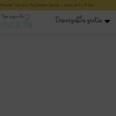
nínsula* (solo envio Paq Estándar Domicilio y envíos de 3 a 5 días)
Descargables gratis