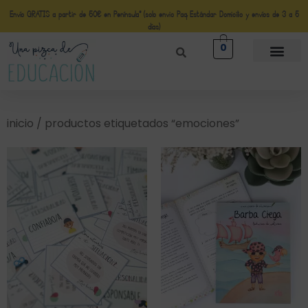
Envío GRATIS a partir de 50€ en Península* (solo envio Paq Estándar Domicilio y envíos de 3 a 5
días)
0
inicio
/ productos etiquetados “emociones”