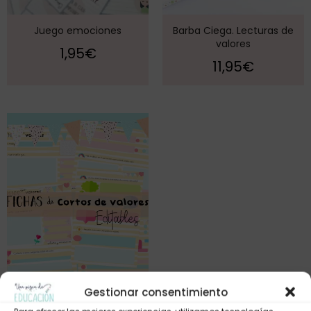
Juego emociones
Barba Ciega. Lecturas de
valores
1,95
€
11,95
€
Gestionar consentimiento
Fichas de cortos de valores