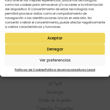
Para ofrecer las mejores experiencias, utilizamos tecnologías
editables
como las cookies para almacenar y/o acceder a la información
del dispositivo. El consentimiento de estas tecnologías nos
2,00
€
permitirá procesar datos como el comportamiento de
navegación o las identificaciones únicas en este sitio. No
consentir o retirar el consentimiento, puede afectar negativamente
a ciertas características y funciones.
Aceptar
Denegar
Ver preferencias
Mi Cuenta
Políticas de Cookies
Política de privacidad
Aviso Legal
Lista de deseos
Mi Perfil
Descargas
Estado de mi pedido
Preguntas Frecuentes