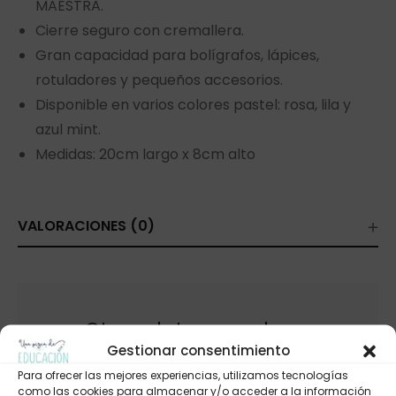
MAESTRA.
Cierre seguro con cremallera.
Gran capacidad para bolígrafos, lápices,
rotuladores y pequeños accesorios.
Disponible en varios colores pastel: rosa, lila y
azul mint.
Medidas: 20cm largo x 8cm alto
VALORACIONES (0)
Otros platos para hoy…
Gestionar consentimiento
Para ofrecer las mejores experiencias, utilizamos tecnologías
como las cookies para almacenar y/o acceder a la información