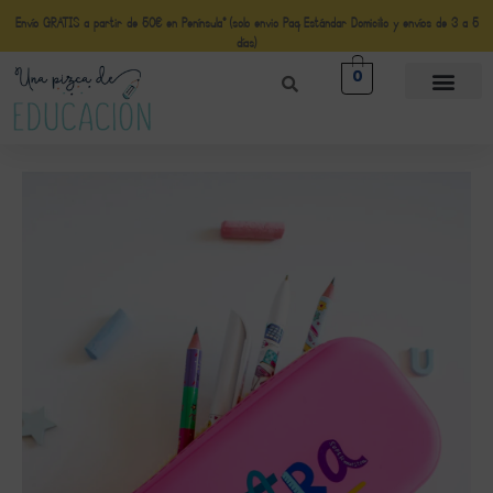
Envío GRATIS a partir de 50€ en Península* (solo envio Paq Estándar Domicilio y envíos de 3 a 5
días)
0