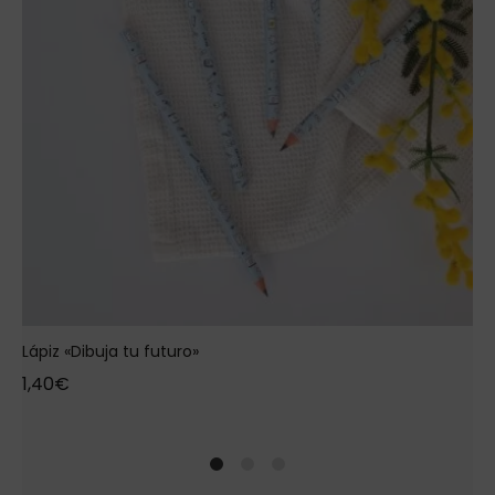
Lápiz «Dibuja tu futuro»
1,40
€
1
2
4