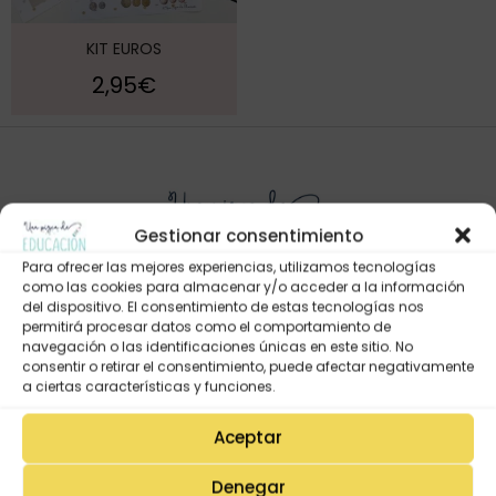
KIT EUROS
2,95
€
Gestionar consentimiento
Para ofrecer las mejores experiencias, utilizamos tecnologías
como las cookies para almacenar y/o acceder a la información
del dispositivo. El consentimiento de estas tecnologías nos
permitirá procesar datos como el comportamiento de
Mi Cuenta
navegación o las identificaciones únicas en este sitio. No
consentir o retirar el consentimiento, puede afectar negativamente
Lista de deseos
a ciertas características y funciones.
Mi Perfil
Aceptar
Descargas
Estado de mi pedido
Denegar