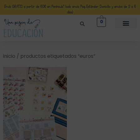
Envío GRATIS a partir de 50€ en Península* (solo envio Paq Estándar Domicilio y envíos de 3 a 5
días)
0
inicio
/ productos etiquetados “euros”