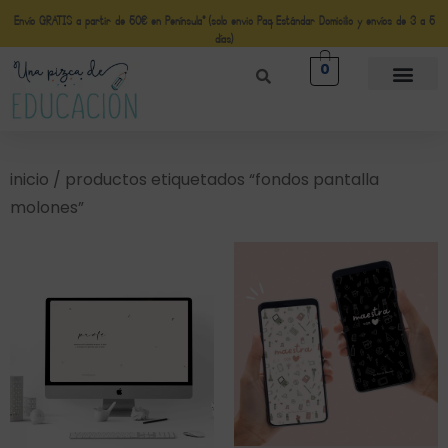
Envío GRATIS a partir de 50€ en Península* (solo envio Paq Estándar Domicilio y envíos de 3 a 5
días)
0
inicio
/ productos etiquetados “fondos pantalla
molones”