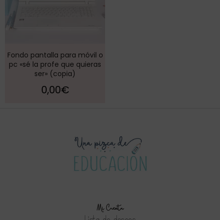
Fondo pantalla para móvil o
pc «sé la profe que quieras
ser» (copia)
0,00
€
Mi Cuenta
Lista de deseos