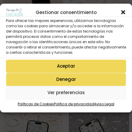
Gestionar consentimiento
Para ofrecer las mejores experiencias, utilizamos tecnologías
como las cookies para almacenar y/o acceder a la información
del dispositivo. El consentimiento de estas tecnologías nos
permitirá procesar datos como el comportamiento de
navegación o las identificaciones únicas en este sitio. No
consentir o retirar el consentimiento, puede afectar negativamente
a ciertas características y funciones.
Fondo pantalla para móvil o
pc «Maestra» (versión rosa
Aceptar
iconos a color)
Fons de pantalla per a mòbil
0,00
€
«Coses de col·le» negre
Denegar
0,00
€
Ver preferencias
Políticas de Cookies
Política de privacidad
Aviso Legal