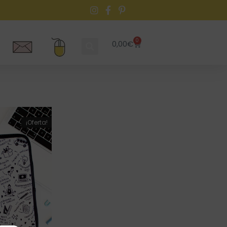
0
0,00
€
¡Oferta!