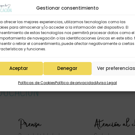
3
7
OS
SEGUNDOS
Gestionar consentimiento
a ofrecer las mejores experiencias, utilizamos tecnologías como las
kies para almacenar y/o acceder a la información del dispositivo. El
DENADOR «COSAS DE COLE»
FUNDA ORDENADOR «COSAS
nsentimiento de estas tecnologías nos permitirá procesar datos como el
(negra)
(crema)
portamiento de navegación o las identificaciones únicas en este sitio.
sentir o retirar el consentimiento, puede afectar negativamente a ciertas
4,95
€
12,95
€
24,95
€
12,95
acterísticas y funciones.
Aceptar
Denegar
Ver preferencia
Políticas de Cookies
Política de privacidad
Aviso Legal
Prensa
Atención al c