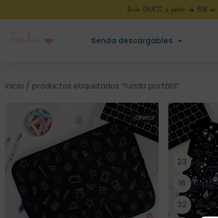
Envío GRATIS a partir de 50€ en Pe
Tienda
tienda descargables
inicio
/ productos etiquetados “funda portátil”
¡Oferta!
2
3
DÍAS
1
6
HORAS
3
2
MINUTOS