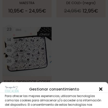
MAESTRA
DE COLE» (negra)
10,95
€
-
24,95
€
24,95
€
12,95
€
2
3
DÍAS
¡Oferta!
1
4
HORAS
0
9
MINUTOS
2
5
SEGUNDOS
FUNDA ORDENADOR «COSAS
DE COLE» (crema)
Gestionar consentimiento
24,95
€
12,95
€
Para ofrecer las mejores experiencias, utilizamos tecnologías
como las cookies para almacenar y/o acceder a la información
del dispositivo. El consentimiento de estas tecnologías nos