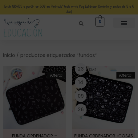
Envío GRATIS a partir de 50€ en Península* (solo envio Paq Estándar Domicilio y envíos de 3 a 5
días)
0
inicio
/ productos etiquetados “fundas”
2
3
DÍAS
¡Oferta!
¡Oferta!
1
4
HORAS
0
9
MINUTOS
2
5
SEGUNDOS
FUNDA ORDENADOR –
FUNDA ORDENADOR «COSAS