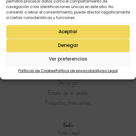
permitirá procesar datos como el comportamiento de
navegación o las identificaciones únicas en este sitio. No
consentir o retirar el consentimiento, puede afectar negativamente
a ciertas características y funciones.
Aceptar
Denegar
Mi Cuenta
Ver preferencias
Lista de deseos
Políticas de Cookies
Política de privacidad
Aviso Legal
Mi Perfil
Descargas
Estado de mi pedido
Preguntas Frecuentes
Tienda
Aviso Legal