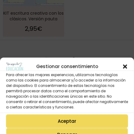
KIT escritura creativa con los
clásicos. Versión pauta
2,95
€
Gestionar consentimiento
Para ofrecer las mejores experiencias, utilizamos tecnologías
como las cookies para almacenar y/o acceder a la información
del dispositivo. El consentimiento de estas tecnologías nos
permitirá procesar datos como el comportamiento de
navegación o las identificaciones únicas en este sitio. No
Mi Cuenta
consentir o retirar el consentimiento, puede afectar negativamente
Lista de deseos
a ciertas características y funciones.
Mi Perfil
Aceptar
Descargas