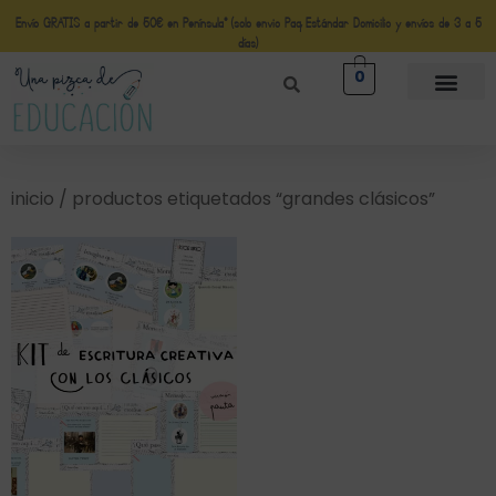
Envío GRATIS a partir de 50€ en Península* (solo envio Paq Estándar Domicilio y envíos de 3 a 5
días)
0
inicio
/ productos etiquetados “grandes clásicos”