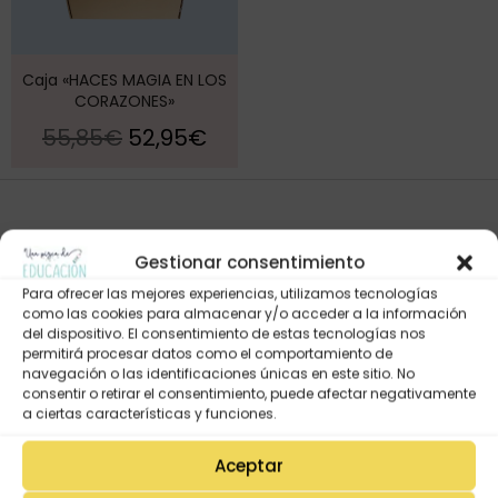
Caja «HACES MAGIA EN LOS
CORAZONES»
55,85
€
52,95
€
Gestionar consentimiento
Para ofrecer las mejores experiencias, utilizamos tecnologías
como las cookies para almacenar y/o acceder a la información
del dispositivo. El consentimiento de estas tecnologías nos
permitirá procesar datos como el comportamiento de
navegación o las identificaciones únicas en este sitio. No
consentir o retirar el consentimiento, puede afectar negativamente
Mi Cuenta
a ciertas características y funciones.
Lista de deseos
Mi Perfil
Aceptar