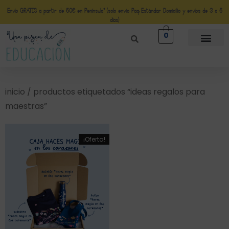
Envío GRATIS a partir de 50€ en Península* (solo envio Paq Estándar Domicilio y envíos de 3 a 5
días)
0
inicio
/ productos etiquetados “ideas regalos para
maestras”
¡Oferta!