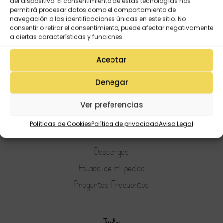
del dispositivo. El consentimiento de estas tecnologías nos
permitirá procesar datos como el comportamiento de
navegación o las identificaciones únicas en este sitio. No
consentir o retirar el consentimiento, puede afectar negativamente
a ciertas características y funciones.
Aceptar
Denegar
Ver preferencias
Mi Cuenta
Lista de deseos
Políticas de Cookies
Política de privacidad
Aviso Legal
Mi Perfil
Descargas
Estado de mi pedido
Preguntas Frecuentes
Tienda