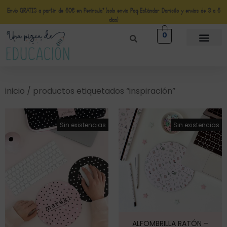
Envío GRATIS a partir de 50€ en Península* (solo envio Paq Estándar Domicilio y envíos de 3 a 5
días)
0
inicio
/ productos etiquetados “inspiración”
¡Oferta!
¡Oferta!
Sin existencias
Sin existencias
ALFOMBRILLA RATÓN –