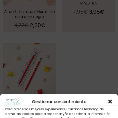
MAESTRA
7,95
€
3,95
€
Alfombrilla ratón ‘Meraki’ en
rosa o en negro
4,77
€
2,50
€
Gestionar consentimiento
Lápiz navideño
Para ofrecer las mejores experiencias, utilizamos tecnologías
0,80
€
-
1,20
€
como las cookies para almacenar y/o acceder a la información