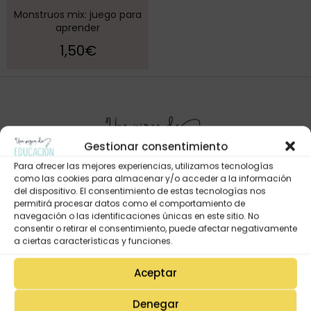
Monstruos mix: juego para
aprender
1,50
€
Gestionar consentimiento
Para ofrecer las mejores experiencias, utilizamos tecnologías
como las cookies para almacenar y/o acceder a la información
del dispositivo. El consentimiento de estas tecnologías nos
permitirá procesar datos como el comportamiento de
Mi Cuenta
navegación o las identificaciones únicas en este sitio. No
consentir o retirar el consentimiento, puede afectar negativamente
Lista de deseos
a ciertas características y funciones.
Mi Perfil
Aceptar
Descargas
Estado de mi pedido
Denegar