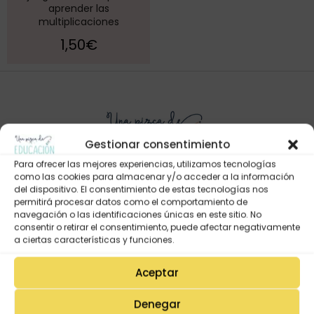
aprender las
multiplicaciones
1,50
€
Gestionar consentimiento
Para ofrecer las mejores experiencias, utilizamos tecnologías
como las cookies para almacenar y/o acceder a la información
del dispositivo. El consentimiento de estas tecnologías nos
permitirá procesar datos como el comportamiento de
Mi Cuenta
navegación o las identificaciones únicas en este sitio. No
Lista de deseos
consentir o retirar el consentimiento, puede afectar negativamente
a ciertas características y funciones.
Mi Perfil
Aceptar
Descargas
Estado de mi pedido
Denegar