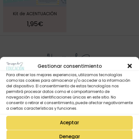
Kit de ACENTUACIÓN
1,95
€
Gestionar consentimiento
Para ofrecer las mejores experiencias, utilizamos tecnologías
como las cookies para almacenar y/o acceder a la información
del dispositivo. El consentimiento de estas tecnologías nos
permitirá procesar datos como el comportamiento de
Mi Cuenta
navegación o las identificaciones únicas en este sitio. No
consentir o retirar el consentimiento, puede afectar negativamente
Lista de deseos
a ciertas características y funciones.
Mi Perfil
Aceptar
Descargas
Estado de mi pedido
Denegar