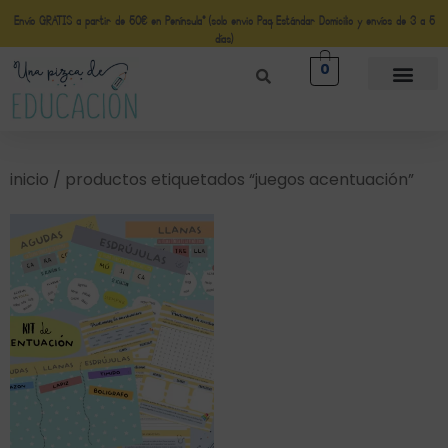
Envío GRATIS a partir de 50€ en Península* (solo envio Paq Estándar Domicilio y envíos de 3 a 5
días)
0
inicio
/ productos etiquetados “juegos acentuación”